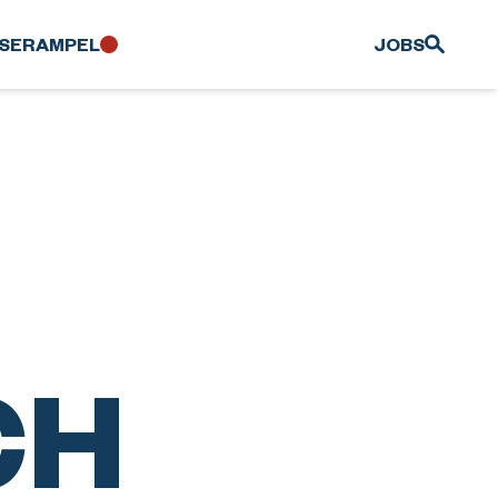
SER­AMPEL
JOBS
CH