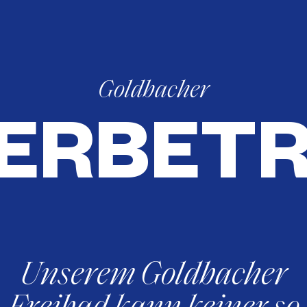
Goldbacher
ERBETR
Unserem Goldbacher
Freibad kann keiner so