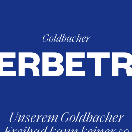
Goldbacher
ERBETR
Unserem Goldbacher
Freibad kann keiner so