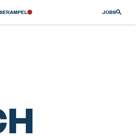
SER­AMPEL
JOBS
CH