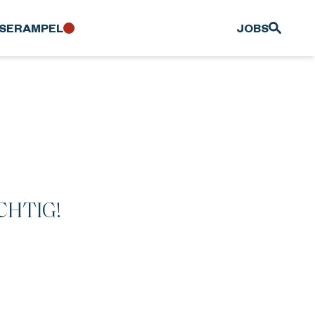
SER­AMPEL
JOBS
CHTIG!