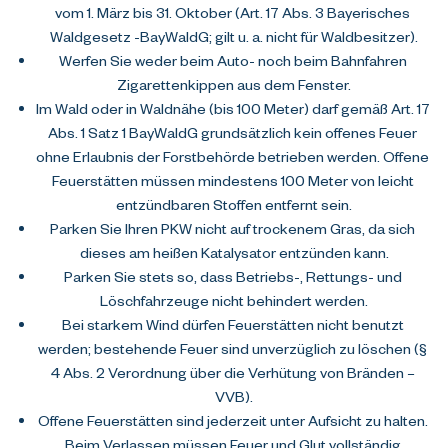
vom 1. März bis 31. Oktober (Art. 17 Abs. 3 Bayerisches 
Waldgesetz -BayWaldG; gilt u. a. nicht für Waldbesitzer).
Werfen Sie weder beim Auto- noch beim Bahnfahren 
Zigarettenkippen aus dem Fenster.
Im Wald oder in Waldnähe (bis 100 Meter) darf gemäß Art. 17 
Abs. 1 Satz 1 BayWaldG grundsätzlich kein offenes Feuer 
ohne Erlaubnis der Forstbehörde betrieben werden. Offene 
Feuerstätten müssen mindestens 100 Meter von leicht 
entzündbaren Stoffen entfernt sein.
Parken Sie Ihren PKW nicht auf trockenem Gras, da sich 
dieses am heißen Katalysator entzünden kann.
Parken Sie stets so, dass Betriebs-, Rettungs- und 
Löschfahrzeuge nicht behindert werden.
Bei starkem Wind dürfen Feuerstätten nicht benutzt 
werden; bestehende Feuer sind unverzüglich zu löschen (§ 
4 Abs. 2 Verordnung über die Verhütung von Bränden – 
VVB).
Offene Feuerstätten sind jederzeit unter Aufsicht zu halten. 
Beim Verlassen müssen Feuer und Glut vollständig 