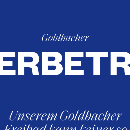
Goldbacher
ERBETR
Unserem Goldbacher
Freibad kann keiner so