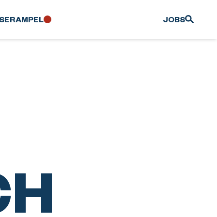
SER­AMPEL
JOBS
CH