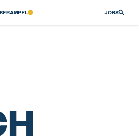
SER­AMPEL
JOBS
CH