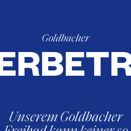
Goldbacher
ERBETR
Unserem Goldbacher
Freibad kann keiner so